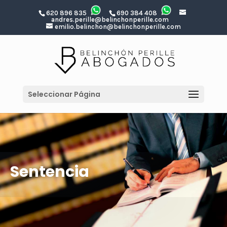
620 896 835
690 384 408
andres.perille@belinchonperille.com
emilio.belinchon@belinchonperille.com
Seleccionar Página
Sentencia