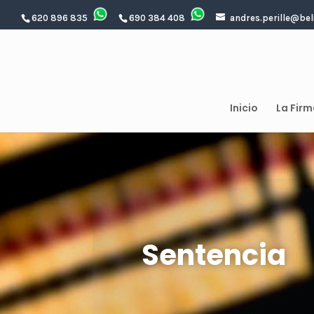
620 896 835
690 384 408
andres.perille@bel
Inicio
La Firm
Sentencia