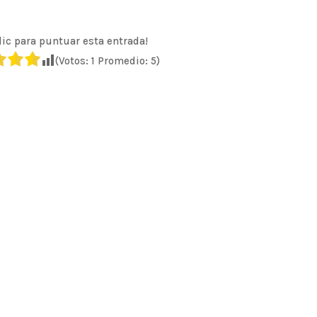
lic para puntuar esta entrada!
(Votos:
1
Promedio:
5
)