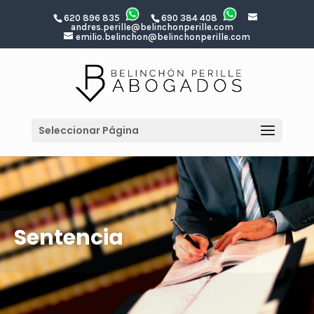
620 896 835
690 384 408
andres.perille@belinchonperille.com
emilio.belinchon@belinchonperille.com
Seleccionar Página
Sentencia