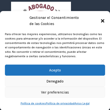
Gestionar el Consentimiento
de las Cookies
Para ofrecer las mejores experiencias, utilizamos tecnologías como las
cookies para almacenar y/o acceder a la información del dispositivo. El
consentimiento de estas tecnologías nos permitirá procesar datos como
el comportamiento de navegación o las identificaciones únicas en este
sitio. No consentir o retirar el consentimiento, puede afectar
negativamente a ciertas características y funciones.
Acepto
Denegado
© 2024 Belinchón & Perille Abogados |
Aviso
Ver preferencias
Legal
|
Política de Privacidad
|
Cookies
| Eweb
Diseño y Posicionamiento
Web para abogados
Política de cookies
Política de privacidad
Aviso Legal