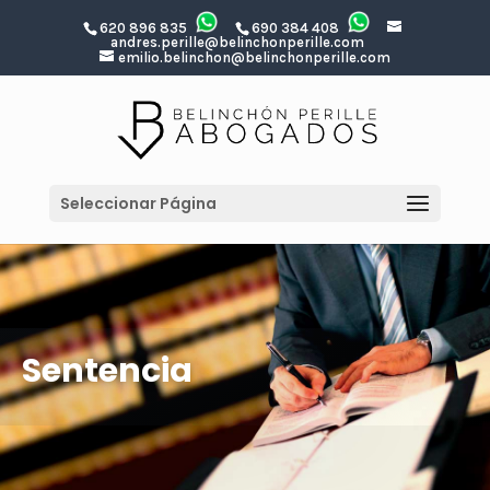
620 896 835
690 384 408
andres.perille@belinchonperille.com
emilio.belinchon@belinchonperille.com
Seleccionar Página
Sentencia