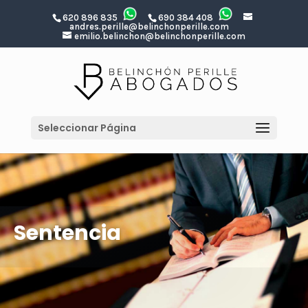
620 896 835
690 384 408
andres.perille@belinchonperille.com
emilio.belinchon@belinchonperille.com
Seleccionar Página
Sentencia